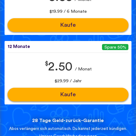
$19.99 / 6 Monate
Kaufe
12 Monate
Spare 50%
$
2.50
/ Monat
$29.99 / Jahr
Kaufe
28 Tage Geld-zurück-Garantie
Abos verlängern sich automatisch. Du kannst jederzeit kündigen.