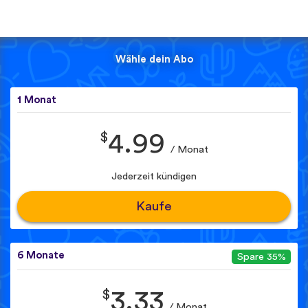
Wähle dein Abo
1 Monat
$
4.99
/ Monat
Jederzeit kündigen
Kaufe
6 Monate
Spare 35%
$
3.33
/ Monat