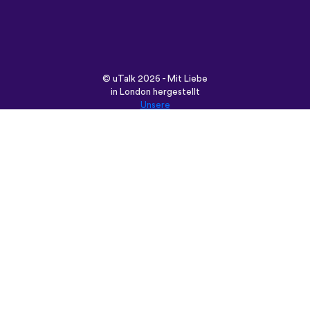
©
uTalk
2026 - Mit Liebe
in London hergestellt
Unsere
Allgemeinen Geschäftsbedingungen
|
Datenschutz-
Bestimmungen
|
Hilfe
|
Blog
|
Download
Durchsuche diese Seite in:
English
Français
Deutsch
(British)
Español
Italiano
Русский
Nederlands
Svenska
Norsk