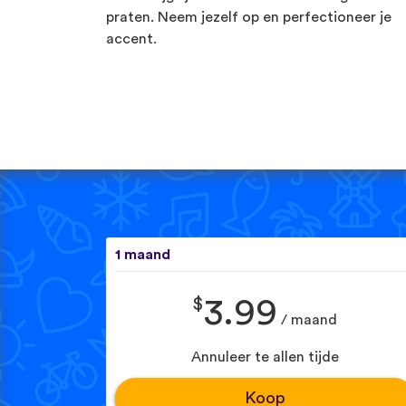
praten. Neem jezelf op en perfectioneer je
accent.
1 maand
$
3.99
/ maand
Annuleer te allen tijde
Koop