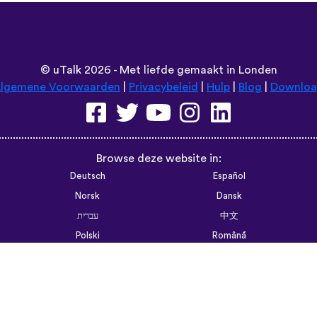
©
uTalk
2026 - Met liefde gemaakt in Londen
lgemene Voorwaarden
|
Privacybeleid
|
Hulp
|
Blog
|
Downlo
Browse deze website in:
Deutsch
Español
Norsk
Dansk
עברית
中文
Polski
Română
한국어
Português do Brasil
Монгол
Azərbaycan dili