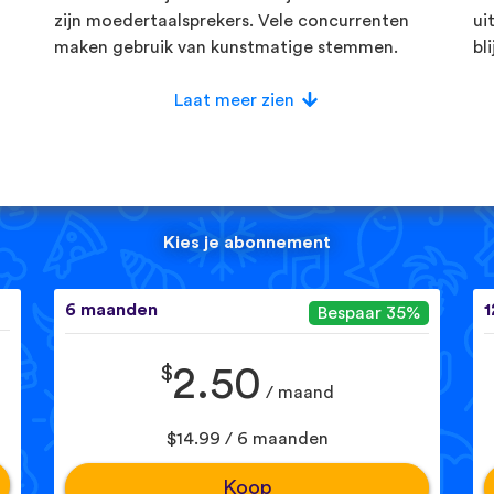
zijn moedertaalsprekers. Vele concurrenten
ui
maken gebruik van kunstmatige stemmen.
bl
Laat meer zien
Kies je abonnement
6 maanden
1
Bespaar 35%
$
2.50
/ maand
$14.99 / 6 maanden
Koop