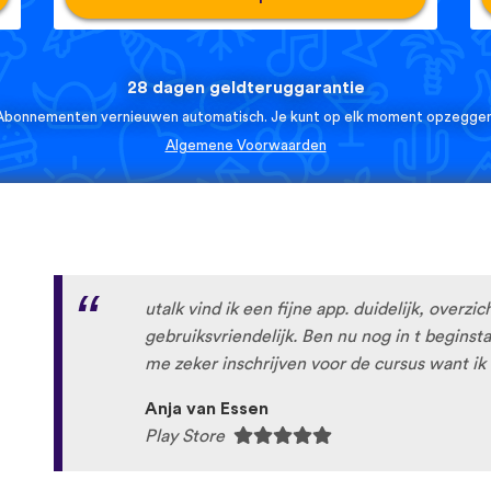
28 dagen geldteruggarantie
Abonnementen vernieuwen automatisch. Je kunt op elk moment opzeggen
Algemene Voorwaarden
utalk vind ik een fijne app. duidelijk, overzic
gebruiksvriendelijk. Ben nu nog in t begins
me zeker inschrijven voor de cursus want ik 
Anja van Essen
Play Store