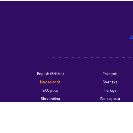
A
English (British)
Français
Nederlands
Svenska
Ελληνικά
Türkçe
Slovenčina
Български
ไทย
Tiếng Việt