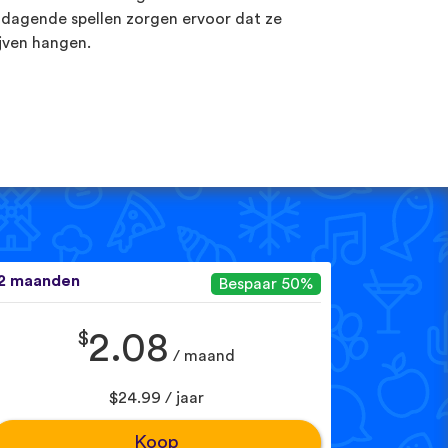
tdagende spellen zorgen ervoor dat ze
ijven hangen.
2 maanden
Bespaar 50%
$
2.08
/ maand
$24.99 / jaar
Koop