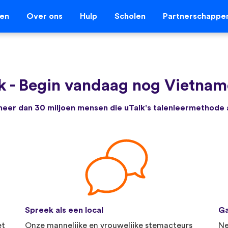
len
Over ons
Hulp
Scholen
Partnerschappe
k
-
Begin vandaag nog Vietname
e meer dan 30 miljoen mensen die uTalk's talenleermethode
Spreek als een local
Ga
et
Onze mannelijke en vrouwelijke stemacteurs
Ne