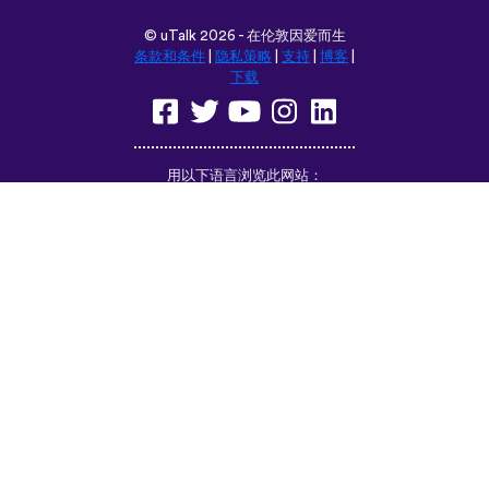
©
uTalk
2026 - 在伦敦因爱而生
条款和条件
|
隐私策略
|
支持
|
博客
|
下载
用以下语言浏览此网站：
English
Français
Deutsch
(British)
Español
Italiano
Русский
Nederlands
Svenska
Norsk
Dansk
Suomi
Magyar
Ελληνικά
Türkçe
עברית
中文
日本語
Čeština
Slovenčina
Български
Polski
Română
فارسی
Bahasa
(ایران)
Indonesia
ไทย
Tiếng
한국어
Việt
Português
Українська
العربية