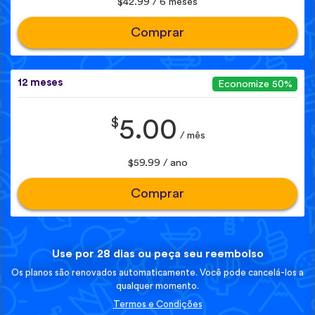
$42.99 / 6 meses
Comprar
12 meses
Economize 50%
$
5.00
/ mês
$59.99 / ano
Comprar
Use por 28 dias ou peça seu reembolso
Os planos são renovados automaticamente. Você pode cancelá-los a
qualquer momento.
Termos e Condições