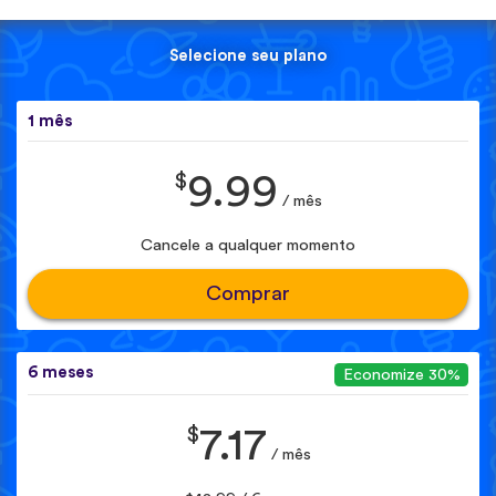
Selecione seu plano
1 mês
$
9.99
/ mês
Cancele a qualquer momento
Comprar
6 meses
Economize 30%
$
7.17
/ mês