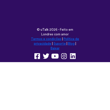
©
uTalk
2026 - Feito em
Londres com amor
Termos e condições
|
Política de
privacidade
|
Suporte
|
Blog
|
Baixar
Navegar neste site em:
English
Français
Deutsch
(British)
Español
Italiano
Русский
Nederlands
Svenska
Norsk
Dansk
Suomi
Magyar
Ελληνικά
Türkçe
עברית
中文
日本語
Čeština