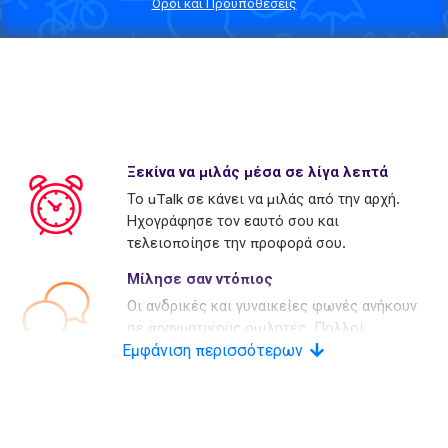
Όροι και Προϋποθέσεις
Ξεκίνα να μιλάς μέσα σε λίγα λεπτά
Το uTalk σε κάνει να μιλάς από την αρχή.
Ηχογράφησε τον εαυτό σου και
τελειοποίησε την προφορά σου.
Μίλησε σαν ντόπιος
Οι ανδρικές και γυναικείες φωνές ανήκουν
σε πραγματικούς ομιλητές. Πολλοί
Εμφάνιση περισσότερων
ανταγωνιστές χρησιμοποιούν τεχνητές
φωνές.