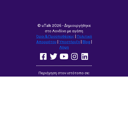
©
uTalk
2026 - Δημιουργήθηκε
στο Λονδίνο με αγάπη
Όροι & Προϋποθέσεις
|
Πολιτική
Απορρήτου
|
Υποστήριξη
|
Blog
|
Λήψη
Περιήγηση στον ιστότοπο σε:
English
Français
Deutsch
(British)
Español
Italiano
Русский
Nederlands
Svenska
Norsk
Dansk
Suomi
Magyar
Ελληνικά
Türkçe
עברית
中文
日本語
Čeština
Slovenčina
Български
Polski