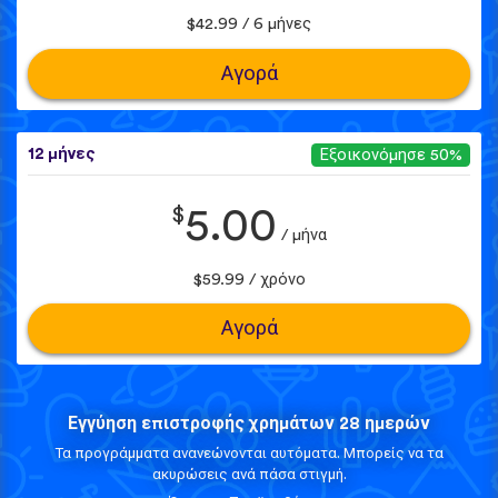
$42.99 / 6 μήνες
Αγορά
12 μήνες
Εξοικονόμησε 50%
$
5.00
/ μήνα
$59.99 / χρόνο
Αγορά
Εγγύηση επιστροφής χρημάτων 28 ημερών
Τα προγράμματα ανανεώνονται αυτόματα. Μπορείς να τα
ακυρώσεις ανά πάσα στιγμή.