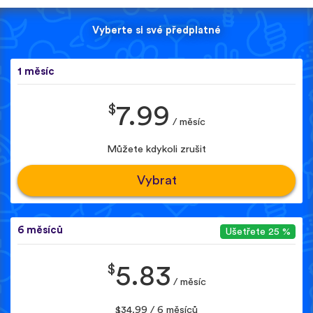
Vyberte si své předplatné
1 měsíc
$
7.99
/ měsíc
Můžete kdykoli zrušit
Vybrat
6 měsíců
Ušetřete 25 %
$
5.83
/ měsíc
$34.99 / 6 měsíců