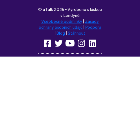
Prohlédněte si tyto stránky v
některém z těchto jazyků:
English
Français
Deutsch
(British)
Español
Italiano
Русский
Nederlands
Svenska
Norsk
Dansk
Suomi
Magyar
Ελληνικά
Türkçe
עברית
中文
日本語
Čeština
Slovenčina
Български
Polski
Română
فارسی
Bahasa
(ایران)
Indonesia
ไทย
Tiếng
한국어
Việt
Português
Українська
العربية
do Brasil
الرسمية
الحديثة
Монгол
Azərbaycan