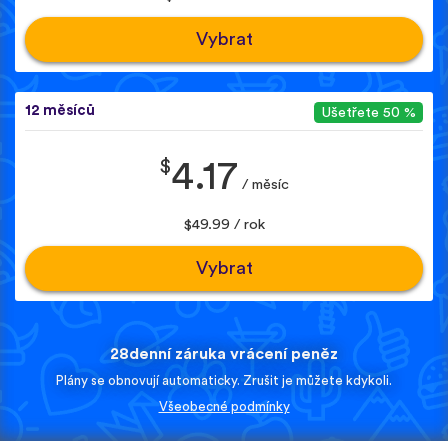
Vybrat
12 měsíců
Ušetřete 50 %
$
4.17
/ měsíc
$49.99 / rok
Vybrat
28denní záruka vrácení peněz
Plány se obnovují automaticky. Zrušit je můžete kdykoli.
Všeobecné podmínky