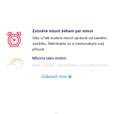
Začněte mluvit během pár minut
Díky uTalk budete mluvit správně od samého
začátku. Nahrávejte se a zdokonalujte svůj
přízvuk.
Mluvte jako místní
Naše mužské i ženské hlasy namluvili skuteční
rodilí mluvčí. Mnozí konkurenti používají umělé
hlasy.
Zobrazit více