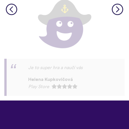
Vypadá dobře. Doporučuji.
Marti Pašek
Play Store
©
uTalk
2026 - Vyrobeno s láskou
v Londýně
Všeobecné podmínky
|
Zásady
ochrany osobních údajů
|
Podpora
|
Blog
|
Stáhnout