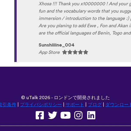
©
uTalk
2026 - ロンドンで開発されました
取引条件
|
プライバシポリシー
|
サポート
|
ブログ
|
ダウンロー
言語：
Deutsch
Español
Norsk
Dansk
עברית
中文
Polski
Română
한국어
Português do Brasil
Монгол
Azərbaycan dili