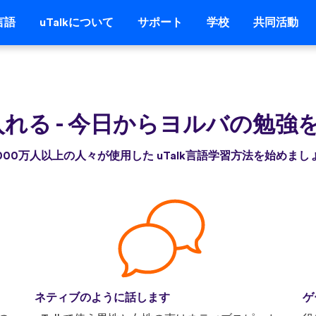
言語
uTalkについて
サポート
学校
共同活動
入れる
-
今日からヨルバの勉強
,000万人以上の人々が使用した uTalk言語学習方法を始めまし
ネティブのように話します
ゲ