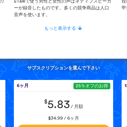
の
uTalkで使う男性と女性の声はネティブスピーカ
役
ーが録音したものです。多くの競争商品は人口
甲
音声を使います。
もっと表示する
サブスクリプションを選んで下さい
6ヶ月
25％オフのお得
$
5.83
/ 月額
$34.99 / 6ヶ月