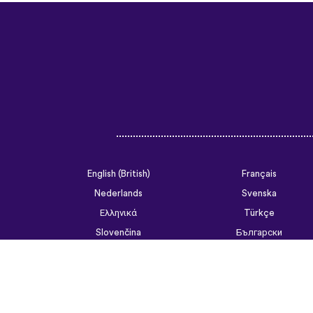
English (British)
Français
Nederlands
Svenska
Ελληνικά
Türkçe
Slovenčina
Български
ไทย
Tiếng Việt