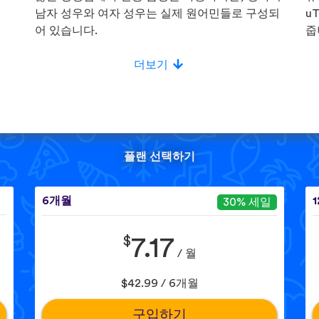
!
남자 성우와 여자 성우는 실제 원어민들로 구성되
u
어 있습니다.
줍
더보기
플랜 선택하기
6개월
30% 세일
$
7.17
/ 월
$42.99 / 6개월
구입하기