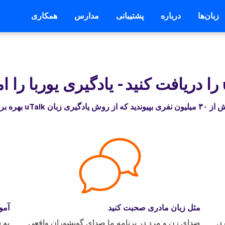
زبان‌ها
درباره
پشتیبانی
مدارس
همکاری
-
یادگیری یوربا را 
 از روش یادگیری زبان uTalk بهره برده‌اند
مثل زبان مادری صحبت کنید
آمو
د.
صدای زن و مرد در برنامه ما صدای گویشوران واقعی
به 