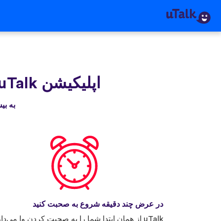
اپلیکیشن uTalk‌ را دریافت کنید
به بیش از ۳۰ میلیون نفری بپیوندید که
در عرض چند دقیقه شروع به صحبت کنید
uTalk از همان ابتدا شما را به صحبت کردن وا می‌دار