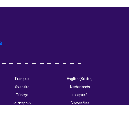
ش
Français
English (British)
Svenska
Nederlands
Türkçe
Ελληνικά
Български
Slovenčina
Tiếng Việt
ไทย