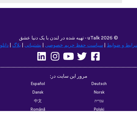
©
2026 - تهیه شده در لندن با یک دنیا عشق
uTalk
رایط و ضوابط
|
سیاست حفظ حریم خصوصی
|
پشتیبانی
|
بلاگ
|
دانلو
مرور این سایت در:
Español
Deutsch
Dansk
Norsk
עברית
中文
Română
Polski
Português do Brasil
한국어
Azərbaycan dili
Монгол