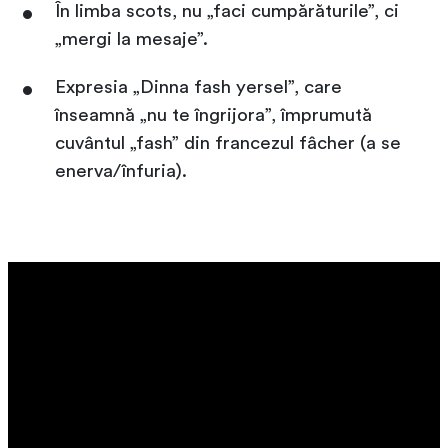
În limba scots, nu „faci cumpărăturile”, ci
„mergi la mesaje”.
Expresia „Dinna fash yersel”, care
înseamnă „nu te îngrijora”, împrumută
cuvântul „fash” din francezul fâcher (a se
enerva/înfuria).