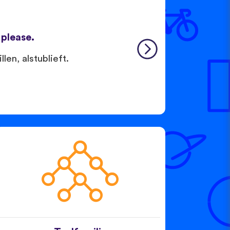
, please.
len, alstublieft.