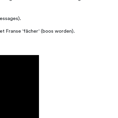
messages).
 het Franse 'fâcher' (boos worden).