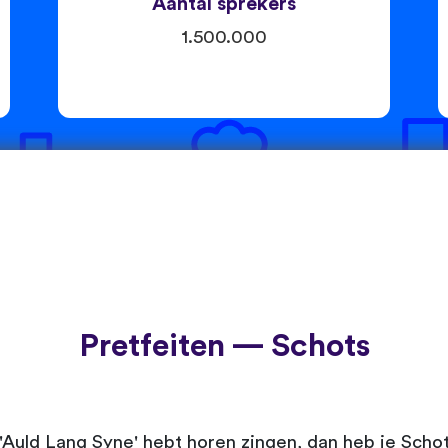
Aantal sprekers
1.500.000
Pretfeiten — Schots
uld Lang Syne' hebt horen zingen, dan heb je Schott