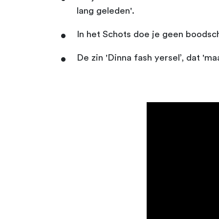
lang geleden'.
In het Schots doe je geen boodsch
De zin 'Dinna fash yersel’, dat 'm