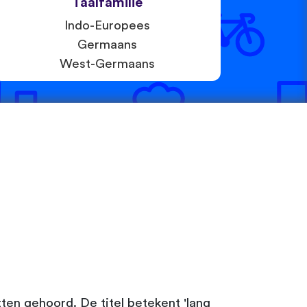
Taalfamilie
Indo-Europees
Germaans
West-Germaans
en gehoord. De titel betekent 'lang