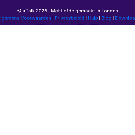
©
uTalk
2026 - Met liefde gemaakt in Londen
lgemene Voorwaarden
|
Privacybeleid
|
Hulp
|
Blog
|
Downlo
Browse deze website in:
Deutsch
Español
Norsk
Dansk
עברית
中文
Polski
Română
한국어
Português do Brasil
Монгол
Azərbaycan dili