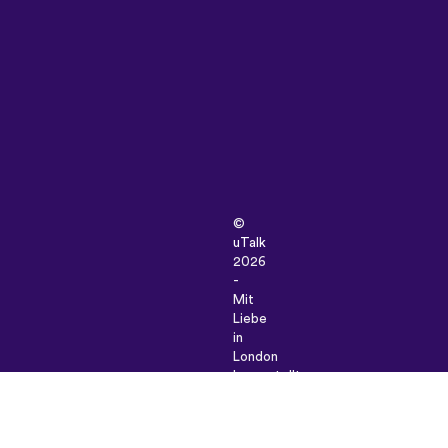
©
uTalk
2026
-
Mit
Liebe
in
London
hergestellt
Unsere
Allgemeinen Geschäftsbedingunge
|