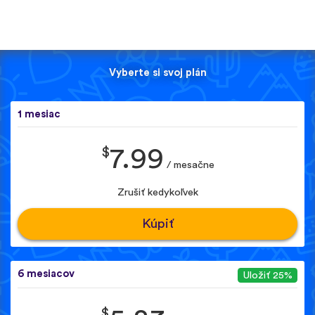
Vyberte si svoj plán
1 mesiac
$
7.99
/ mesačne
Zrušiť kedykoľvek
Kúpiť
6 mesiacov
Uložiť 25%
$