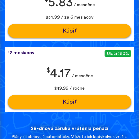
5.83
/ mesačne
$34.99 / za 6 mesiacov
Kúpiť
12 mesiacov
Uložiť 50%
$
4.17
/ mesačne
$49.99 / ročne
Kúpiť
28-dňová záruka vrátenia peňazí
Plány sa obnovujú automaticky. Môžete ich kedykoľvek zrušiť.