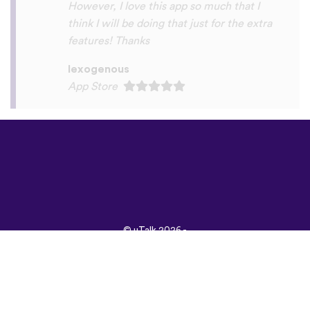
©
uTalk
2026 -
Vyrobené s láskou v
Londýne
Všeobecné obchodné
podmienky
|
Zásady
ochrany osobných
údajov
|
Podpora
|
Blog
|
Stiahnuť&nbsp;
Prehliadnite si túto
stránku v:
English
Français
Deutsch
(British)
Español
Italiano
Русский
Nederlands
Svenska
Norsk