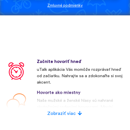
Zmluvné podmienky
Začnite hovoriť hneď
uTalk aplikácia Vás momôže rozprávať hneď
od začiatku. Nahrajte sa a zdokonaľte si svoj
akcent.
Hovorte ako miestny
Naše mužské a ženské hlasy sú nahrané
skutočnými rodenými hovorcami. Mnohí
konkurenti používajú umelé hlasy.
Zobraziť viac