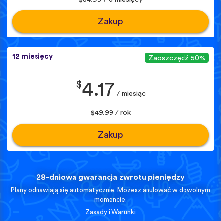
Zakup
12 miesięcy
Zaoszczędź 50%
$
4.17
/ miesiąc
$49.99 / rok
Zakup
28-dniowa gwarancja zwrotu pieniędzy
Plany odnawiają się automatycznie. Możesz anulować w dowolnym
momencie.
Zasady i Warunki