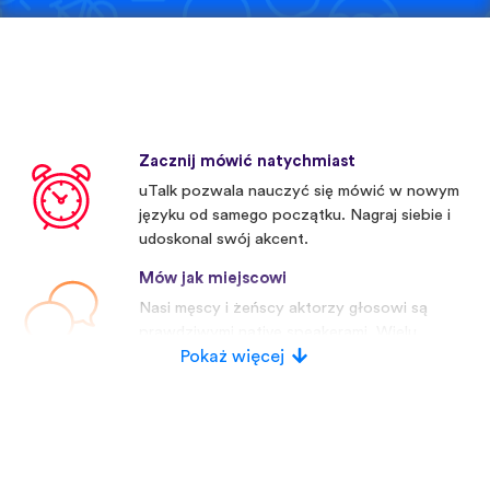
Zacznij mówić natychmiast
uTalk pozwala nauczyć się mówić w nowym
języku od samego początku. Nagraj siebie i
udoskonal swój akcent.
Mów jak miejscowi
Nasi męscy i żeńscy aktorzy głosowi są
prawdziwymi native speakerami. Wielu
konkurentów używa sztucznych głosów.
Pokaż więcej