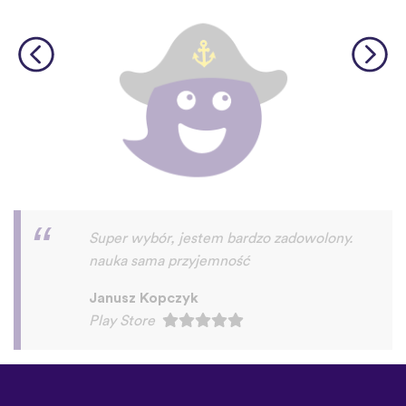
Super aplikacja!
Rafał Wichary
Play Store
©
uTalk
2026 - Wykonane w
Londynie z miłością
Zasady i Warunki
|
Polityka
prywatności
|
Pomoc
|
Blog
|