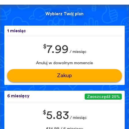
Wybierz Twój plan
1 miesiąc
$
7.99
/ miesiąc
Anuluj w dowolnym momencie
Zakup
6 miesięcy
Zaoszczędź 25%
$
5.83
/ miesiąc
$34.99 / 6 miesięcy