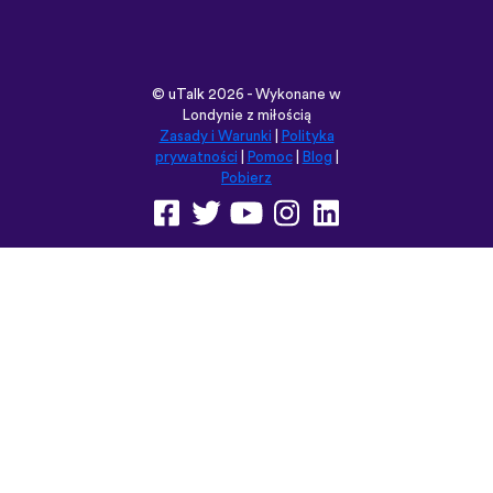
Pobierz
Przeglądaj tę witrynę w:
English
Français
Deutsch
(British)
Español
Italiano
Русский
Nederlands
Svenska
Norsk
Dansk
Suomi
Magyar
Ελληνικά
Türkçe
עברית
中文
日本語
Čeština
Slovenčina
Български
Polski
Română
فارسی
Bahasa
(ایران)
Indonesia
ไทย
Tiếng
한국어
Việt
Português
Українська
العربية
do Brasil
الرسمية
الحديثة
Монгол
Azərbaycan