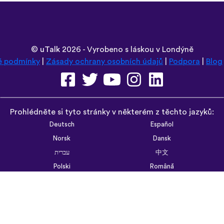
©
uTalk
2026 - Vyrobeno s láskou v Londýně
é podmínky
|
Zásady ochrany osobních údajů
|
Podpora
|
Blog
Prohlédněte si tyto stránky v některém z těchto jazyků:
Deutsch
Español
Norsk
Dansk
עברית
中文
Polski
Română
한국어
Português do Brasil
Монгол
Azərbaycan dili