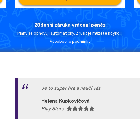
28denní záruka vrácení peněz
Plány se obnovují automaticky. Zrušit je můžete kdykoli.
Všeobecné podmínky
Je to super hra a naučí vás
Helena Kupkovičová
Play Store