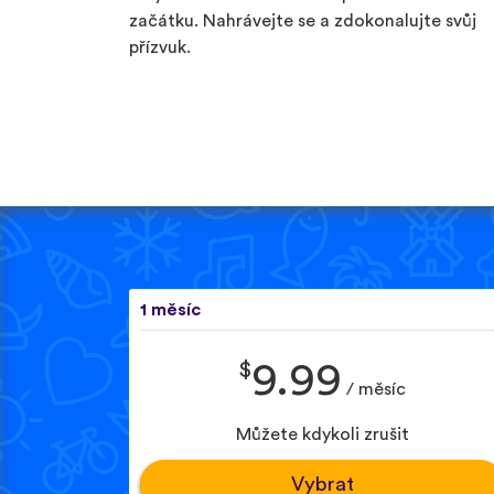
začátku. Nahrávejte se a zdokonalujte svůj
přízvuk.
1 měsíc
$
9.99
/ měsíc
Můžete kdykoli zrušit
Vybrat