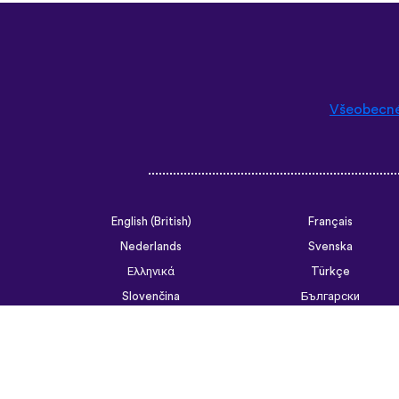
Všeobecn
English (British)
Français
Nederlands
Svenska
Ελληνικά
Türkçe
Slovenčina
Български
ไทย
Tiếng Việt