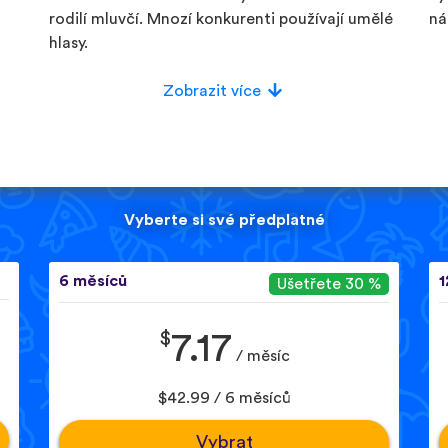
rodilí mluvčí. Mnozí konkurenti používají umělé
ná
hlasy.
Zobrazit více
Vyberte si své předplatné
6 měsíců
1
Ušetřete 30 %
$
7.17
/ měsíc
$42.99 / 6 měsíců
Vybrat