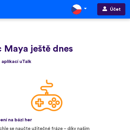
Účet
c Maya ještě dnes
 aplikací uTalk
ení na bázi her
chle se naučte užitečné fráze – díky našim