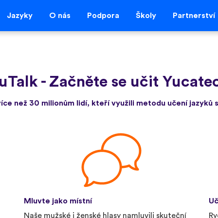
Jazyky
O nás
Podpora
Školy
Partnerství
 uTalk
-
Začněte se učit Yucate
více než 30 milionům lidí, kteří využili metodu učení jazyků s
Mluvte jako místní
Uč
Naše mužské i ženské hlasy namluvili skuteční
Ry