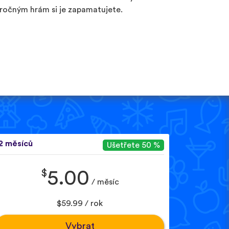
ročným hrám si je zapamatujete.
2 měsíců
Ušetřete 50 %
$
5.00
/ měsíc
$59.99 / rok
Vybrat