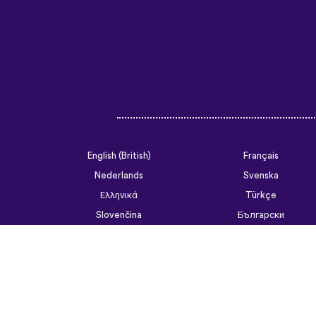
English (British)
Français
Nederlands
Svenska
Ελληνικά
Türkçe
Slovenčina
Български
ไทย
Tiếng Việt