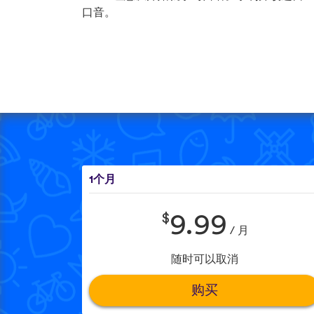
口音。
1个月
$
9.99
/ 月
随时可以取消
购买