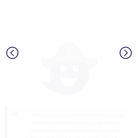
I’m SOOOOO grateful, you are literally
the only app who has SO MANY African
languages !!!!! I recently took a DNA test
and I really want to reconnect with my
African roots and it’s so hard to find
African languages other than Swahili on
the internet and the resources aren’t
easily accessible… the fact that you have