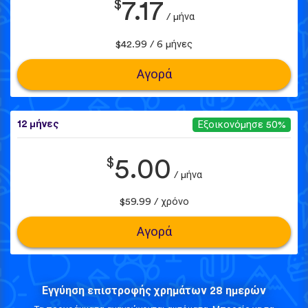
$
7.17
/ μήνα
$42.99 / 6 μήνες
Αγορά
12 μήνες
Εξοικονόμησε 50%
$
5.00
/ μήνα
$59.99 / χρόνο
Αγορά
Εγγύηση επιστροφής χρημάτων 28 ημερών