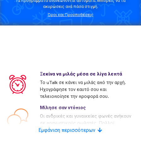
Τα προγράμματα ανανεώνονται αυτόματα. Μπορείς να τα
ακυρώσεις ανά πάσα στιγμή.
Όροι και Προϋποθέσεις
Ξεκίνα να μιλάς μέσα σε λίγα λεπτά
Το uTalk σε κάνει να μιλάς από την αρχή.
Ηχογράφησε τον εαυτό σου και
τελειοποίησε την προφορά σου.
Μίλησε σαν ντόπιος
Οι ανδρικές και γυναικείες φωνές ανήκουν
σε πραγματικούς ομιλητές. Πολλοί
Εμφάνιση περισσότερων
ανταγωνιστές χρησιμοποιούν τεχνητές
φωνές.