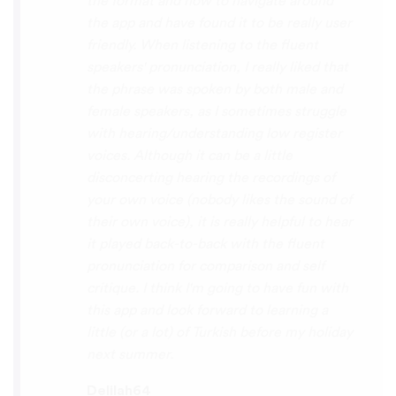
So many languages makes me so happy
because of you, I’ll be able to learn
Lingala, Yoruba , Zulu , Xhosa !!! Thank
you x10000000 ! And your games are very
interactive, fun and the vocabulary words
that you suggest offer a great virtual
immersion / introduction to the language
:) perfect for beginners!!! Ps: Are you
planing to add Ewe , Fon and Akan in the
future?
😍
😍
😍
they are the official
languages of Benin, Togo and Ghana :D
Thanks
🙏
😊
Sunshiiiine_004
App Store