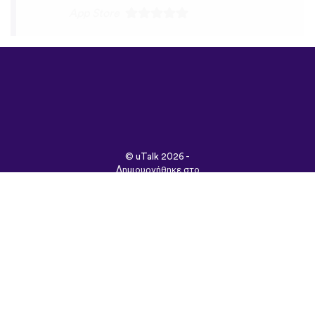
©
uTalk
2026 -
Δημιουργήθηκε στο
Λονδίνο με αγάπη
Όροι & Προϋποθέσεις
|
Πολιτική Απορρήτου
|
Υποστήριξη
|
Blog
|
Λήψη
Περιήγηση στον
ιστότοπο σε:
English
Français
Deutsch
(British)
Español
Italiano
Русский
Nederlands
Svenska
Norsk
Dansk
Suomi
Magyar