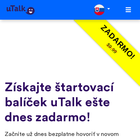
ZADARMO!
$9.99
Získajte štartovací
balíček uTalk ešte
dnes zadarmo!
Začnite už dnes bezplatne hovoriť v novom