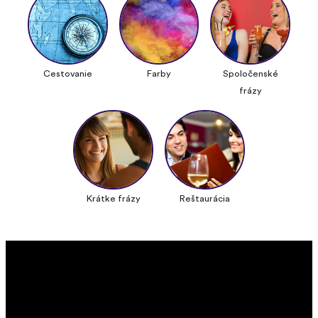
Cestovanie
Farby
Spoločenské
frázy
Krátke frázy
Reštaurácia