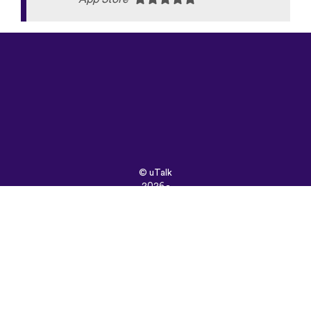
©
uTalk
2026 -
Vyrobené
s láskou v
Londýne
Všeobecné
obchodné
podmienky
|
Zásady
ochrany
osobných