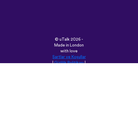
©
uTalk
2026 -
Made in London
with love
Şartlar ve Koşullar
|
Gizlilik Politikası
|
Destek
|
Blog
|
İndir
Bu siteyi aşağıdaki
dillere
çevirebilirsiniz:
English
Français
Deutsch
(British)