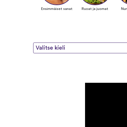
Ensimmäiset sanat
Ruoat ja juomat
Nu
Valitse kieli