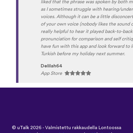
liked that the phrase was spoken by both m
as I sometimes struggle with hearing/under
voices. Although it can be a little disconce
of your own voice (nobody likes the sound of
really helpful to hear it played back-to-back
pronunciation for comparison and self critiqu
have fun with this app and look forward to lea
Turkish before my holiday next summer.
Delilah64
App Store
©
uTalk
2026 - Valmistettu rakkaudella Lontoossa