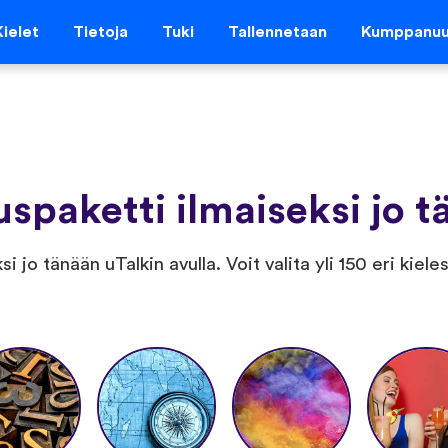
Kielet
Tietoja
Tuki
Tallennetaan
Kumppanu
uspaketti ilmaiseksi jo t
jo tänään uTalkin avulla. Voit valita yli 150 eri kiele