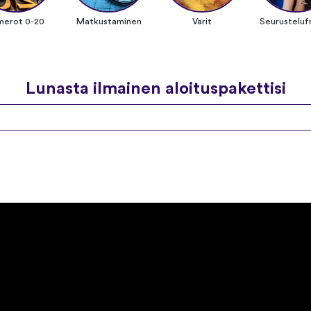
merot 0-20
Matkustaminen
Värit
Seurustelufr
Lunasta ilmainen aloituspakettisi