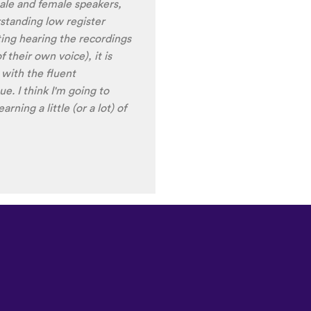
ale and female speakers,
standing low register
rting hearing the recordings
 their own voice), it is
 with the fluent
e. I think I'm going to
rning a little (or a lot) of