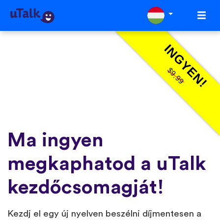
INGYEN!
$9.99
Ma ingyen
megkaphatod a uTalk
kezdőcsomagját!
Kezdj el egy új nyelven beszélni díjmentesen a