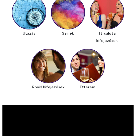
Utazás
Színek
Társalgási
kifejezések
Rövid kifejezések
Étterem