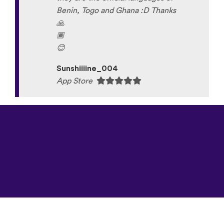
Benin, Togo and Ghana :D Thanks
🙏
🏾
😊
Sunshiiiine_004
App Store
©
uTalk
2026 -