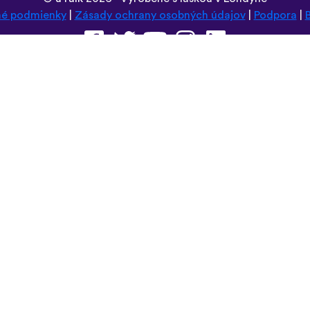
é podmienky
|
Zásady ochrany osobných údajov
|
Podpora
|
Prehliadnite si túto stránku v:
Deutsch
Español
Norsk
Dansk
עברית
中文
Polski
Română
한국어
Português do Brasil
Монгол
Azərbaycan dili