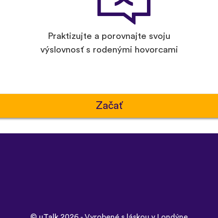
Praktizujte a porovnajte svoju
výslovnosť s rodenými hovorcami
Začať
©
uTalk
2026 - Vyrobené s láskou v Londýne