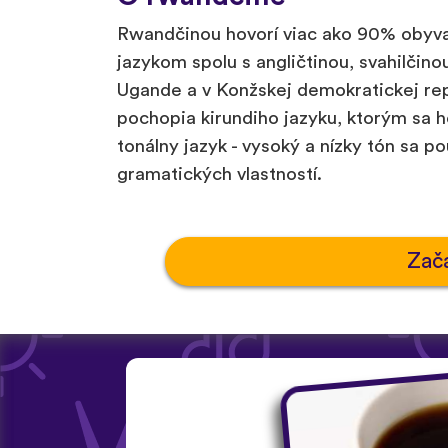
Rwandčinou hovorí viac ako 90% obyva
jazykom spolu s angličtinou, svahilčinou
Ugande a v Konžskej demokratickej rep
pochopia kirundiho jazyku, ktorým sa h
tonálny jazyk - vysoký a nízky tón sa p
gramatických vlastností.
Zač