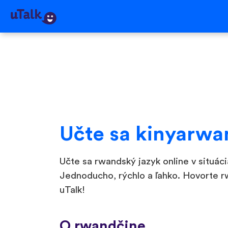
Učte sa kinyarwa
Učte sa rwandský jazyk online v situác
Jednoducho, rýchlo a ľahko. Hovorte r
uTalk!
O rwandčine