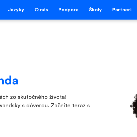
Jazyky
O nás
Podpora
Školy
Partneri
nda
iách zo skutočného života!
wandsky s dôverou. Začnite teraz s