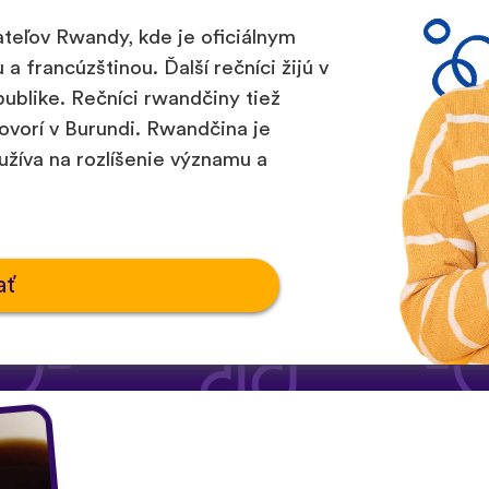
teľov Rwandy, kde je oficiálnym
 a francúzštinou. Ďalší rečníci žijú v
ublike. Rečníci rwandčiny tiež
ovorí v Burundi. Rwandčina je
oužíva na rozlíšenie významu a
ať