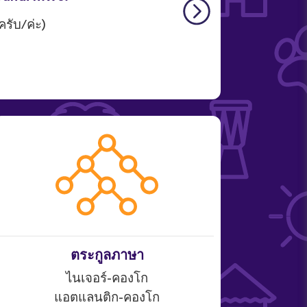
รับ/ค่ะ)
ตระกูลภาษา
ไนเจอร์-คองโก
แอตแลนติก-คองโก