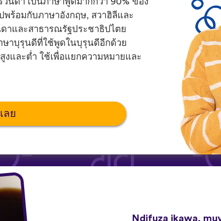
ื่อ รวันดา เป็นภาษาพูดมากกว่า 90% ของ
ปพร้อมกับภาษาอังกฤษ, สวาฮิลีและ
ในยูกันดาและสาธารณรัฐประชาธิปไตย
บุรุนดีที่ใช้พูดในบุรุนดีอีกด้วย
ยงสูงและต่ำ ใช้เพื่อแยกความหมายและ
นเลย
Ndifuza ikawa, mu