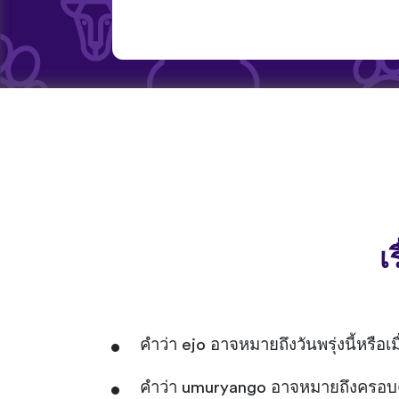
เ
คำว่า ejo อาจหมายถึงวันพรุ่งนี้หรือเม
คำว่า umuryango อาจหมายถึงครอบครั