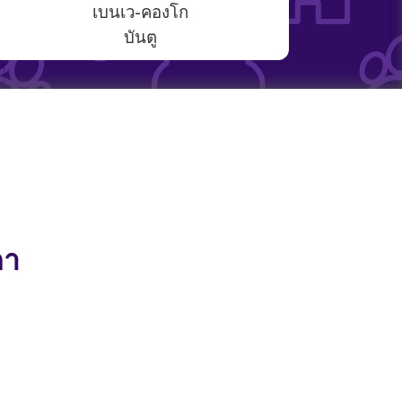
เบนเว-คองโก
บันตู
ดา