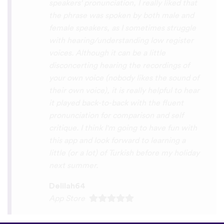
you x10000000 ! And your games are very
interactive, fun and the vocabulary words
that you suggest offer a great virtual
immersion / introduction to the language
:) perfect for beginners!!! Ps: Are you
planing to add Ewe , Fon and Akan in the
future?
😍
😍
😍
they are the official
languages of Benin, Togo and Ghana :D
Thanks
🙏
😊
Sunshiiiine_004
App Store