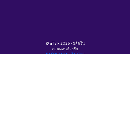
©
uTalk
2026 - ผลิตใน
ลอนดอนด้วยรัก
ข้อกำหนดและเงื่อนไข
|
นโยบายความเป็นส่วนตัว
|
ช่วยเหลือ
|
บล็อก
|
ดาวน์โหลด
ค้นหาเว็บนี้ใน:
English
Français
Deutsch
(British)
Español
Italiano
Русский
Nederlands
Svenska
Norsk
Dansk
Suomi
Magyar
Ελληνικά
Türkçe
עברית
中文
日本語
Čeština
Slovenčina
Български
Polski
Română
فارسی
Bahasa