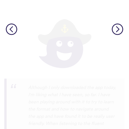
I’m SOOOOO grateful, you are literally
the only app who has SO MANY African
languages !!!!! I recently took a DNA test
and I really want to reconnect with my
African roots and it’s so hard to find
African languages other than Swahili on
the internet and the resources aren’t
easily accessible… the fact that you have
So many languages makes me so happy
because of you, I’ll be able to learn
Lingala, Yoruba , Zulu , Xhosa !!! Thank