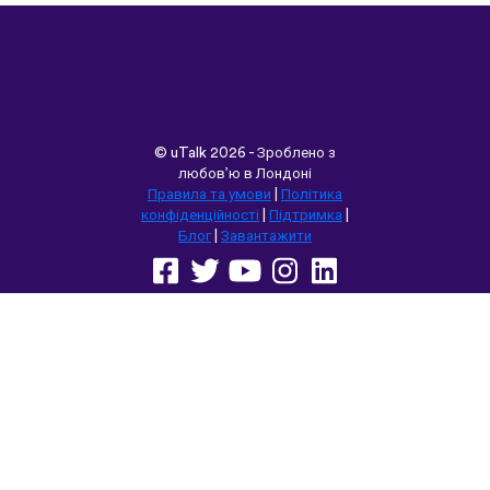
©
uTalk
2026 - Зроблено з
любов’ю в Лондоні
Правила та умови
|
Політика
конфіденційності
|
Підтримка
|
Блог
|
Завантажити
Переглянути цей сайт у:
English
Français
Deutsch
(British)
Español
Italiano
Русский
Nederlands
Svenska
Norsk
Dansk
Suomi
Magyar
Ελληνικά
Türkçe
עברית