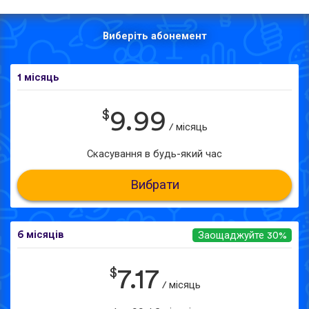
Виберіть абонемент
1 місяць
$
9.99
/ місяць
Скасування в будь-який час
Вибрати
6 місяців
Заощаджуйте 30%
$
7.17
/ місяць