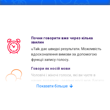
Почни говорити вже через кілька
хвилин
uTalk дає швидкі результати. Можливість
вдосконалення вимови за допомогою
функції запису голосу.
Говори як носій мови
Чоловічі і жіночі голоси, які ви чуєте в
наших додатках - реальні носії мов. Багато
наших конкурентів використовують
Показати більше
комп'ютерні голоси.