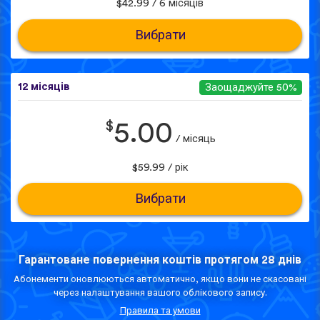
$42.99 / 6 місяців
Вибрати
12 місяців
Заощаджуйте 50%
$
5.00
/ місяць
$59.99 / рік
Вибрати
Гарантоване повернення коштів протягом 28 днів
Абонементи оновлюються автоматично, якщо вони не скасовані
через налаштування вашого облікового запису.
Правила та умови