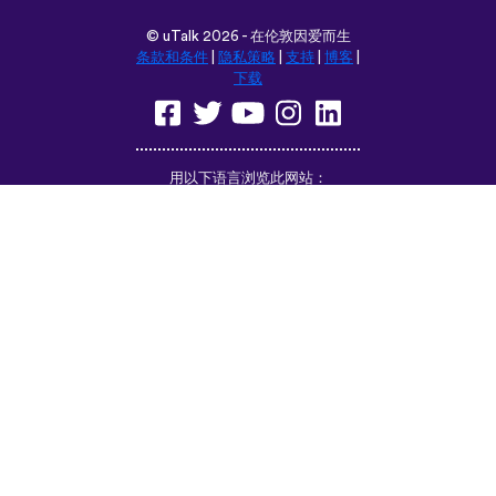
©
uTalk
2026 - 在伦敦因爱而生
条款和条件
|
隐私策略
|
支持
|
博客
|
下载
用以下语言浏览此网站：
English
Français
Deutsch
(British)
Español
Italiano
Русский
Nederlands
Svenska
Norsk
Dansk
Suomi
Magyar
Ελληνικά
Türkçe
עברית
中文
日本語
Čeština
Slovenčina
Български
Polski
Română
فارسی
Bahasa
(ایران)
Indonesia
ไทย
Tiếng
한국어
Việt
Português
Українська
العربية