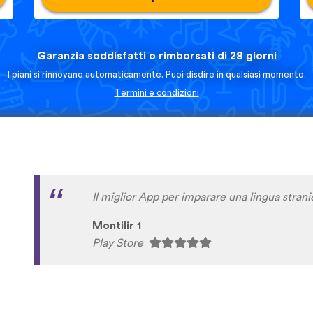
Garanzia soddisfatti o rimborsati di 28 giorni
I piani si rinnovano automaticamente. Puoi disdire in qualsiasi momento.
Termini e condizioni
molto interattiva, piacevole, didattica!
italo usai
Play Store