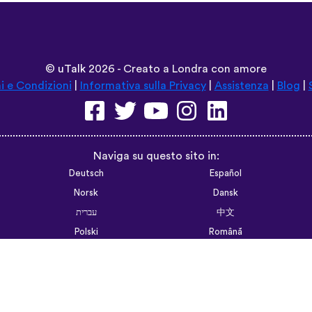
©
uTalk
2026 - Creato a Londra con amore
i e Condizioni
|
Informativa sulla Privacy
|
Assistenza
|
Blog
|
Naviga su questo sito in:
Deutsch
Español
Norsk
Dansk
עברית
中文
Polski
Română
한국어
Português do Brasil
Монгол
Azərbaycan dili