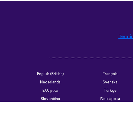
Termin
English (British)
Français
Nederlands
Svenska
Ελληνικά
Türkçe
Slovenčina
Български
ไทย
Tiếng Việt