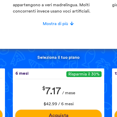
appartengono a veri madrelingua. Molti
gi
concorrenti invece usano voci artificiali.
Mostra di più
Seleziona il tuo piano
6 mesi
1
Risparmia il 30%
$
7.17
/ mese
$42.99 / 6 mesi
Acquista