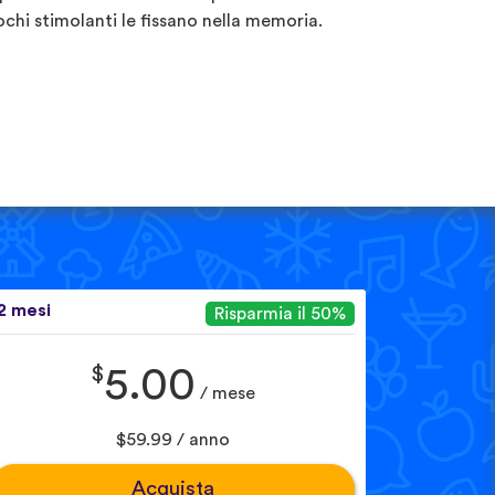
ochi stimolanti le fissano nella memoria.
2 mesi
Risparmia il 50%
$
5.00
/ mese
$59.99 / anno
Acquista