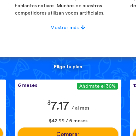
hablantes nativos. Muchos de nuestros
de
competidores utilizan voces artificiales.
Mostrar más
Elige tu plan
6 meses
1
Ahórrate el 30%
$
7.17
/ al mes
$42.99 / 6 meses
Comprar