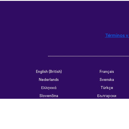
Términos y
English (British)
Français
Nederlands
Svenska
Ελληνικά
Türkçe
Slovenčina
Български
ไทย
Tiếng Việt