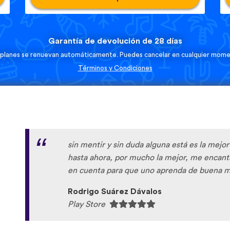
Garantía de devolución de 28 días
 planes se renuevan automáticamente. Puedes cancelar en cualquier mome
Términos y Condiciones
sin mentir y sin duda alguna está es la mejo
hasta ahora, por mucho la mejor, me encan
en cuenta para que uno aprenda de buena m
Rodrigo Suárez Dávalos
Play Store