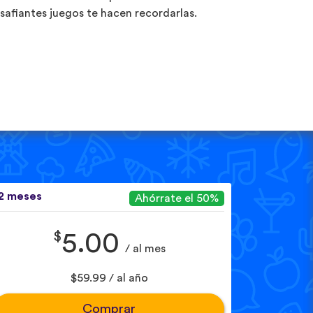
safiantes juegos te hacen recordarlas.
2 meses
Ahórrate el 50%
$
5.00
/ al mes
$59.99 / al año
Comprar