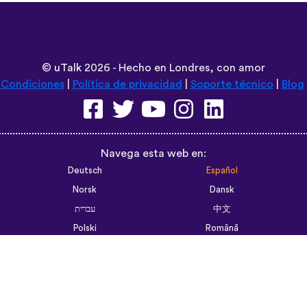
©
uTalk
2026 - Hecho en Londres, con amor
 Condiciones
|
Política de privacidad
|
Soporte técnico
|
Blog
Navega esta web en:
Deutsch
Español
Norsk
Dansk
עברית
中文
Polski
Română
한국어
Português do Brasil
Монгол
Azərbaycan dili