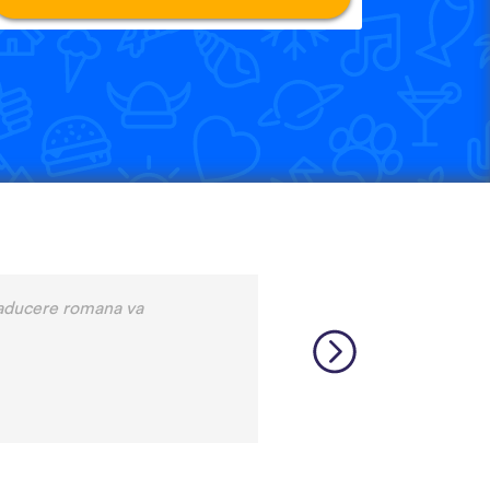
is a relatively rare language
 many other incredibly rare
source, and I feel like each
 that native speakers are used
 biggest thing, though is the
pps I’ve used that combines
 me remember some pretty