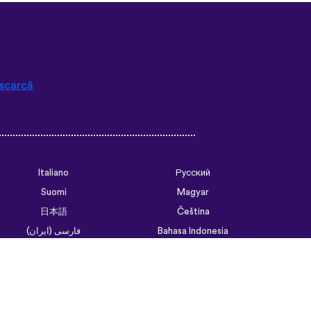
ould’ve forgotten. Phrases
of weird to remember but it’s
tence structure and
go. Overall I love this app,
 access all the courses like
hat I think I will be doing
scarcă