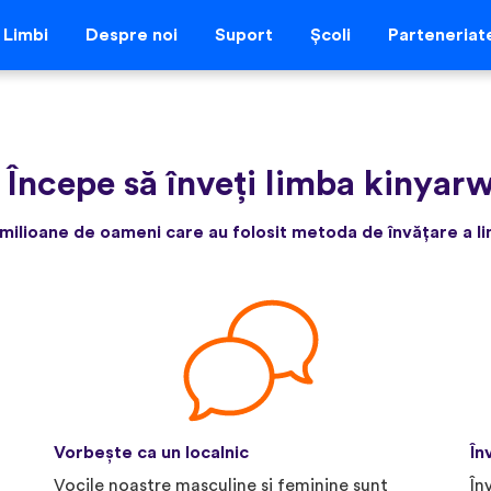
Limbi
Despre noi
Suport
Școli
Parteneriat
-
Începe să înveți limba kinyar
milioane de oameni care au folosit metoda de învățare a lim
Vorbește ca un localnic
În
Vocile noastre masculine și feminine sunt
În