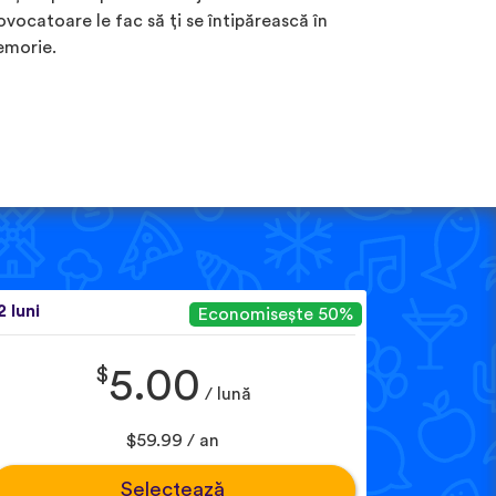
ovocatoare le fac să ți se întipărească în
morie.
2 luni
Economisește 50%
$
5.00
/ lună
$59.99 / an
Selectează