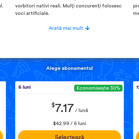
l.
vorbitori nativi reali. Mulți concurenți folosesc
pr
voci artificiale.
me
Arată mai mult
Alege abonamentul
6 luni
1
Economisește 30%
$
7.17
/ lună
$42.99 / 6 luni
Selectează