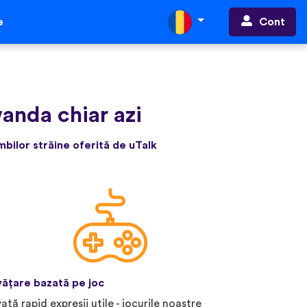
Cont
e
wanda chiar azi
bilor străine oferită de uTalk
vățare bazată pe joc
vață rapid expresii utile - jocurile noastre