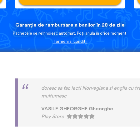
Garanție de rambursare a banilor în 28 de zile
Pachetele se reînnoiesc automat. Poți anula în orice moment.
Termeni și condiții
I love this app! I am learning Serbian, which 
on language apps but I’m blown away by how
languages are on here. This is a wonderful re
language has a lot of care given to it. I love
instead of a stupid AI voice or whatever. The
speaking practice - this is one of the only a
that with memory and has actually helped