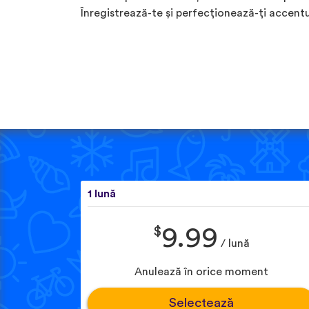
Înregistrează-te și perfecționează-ți accentu
1 lună
$
9.99
/ lună
Anulează în orice moment
Selectează