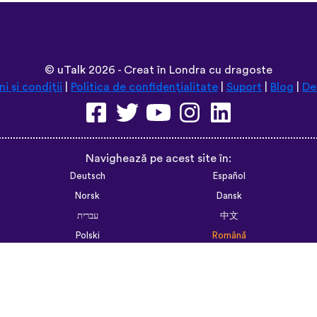
random vocabulary words that I otherwise w
like “should I boil the water?” seemed kind 
actually been really helpful for learning sen
memorizing multiple vocabulary words in one 
and I’m grateful that you don’t have to pay to
some apps. However, I love this app so much t
that just for the extra features! Thanks
lexogenous
App Store
©
uTalk
2026 - Creat în Londra cu dragoste
i și condiții
|
Politica de confidențialitate
|
Suport
|
Blog
|
De