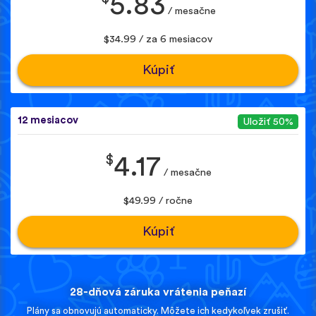
5.83
/ mesačne
$34.99 / za 6 mesiacov
Kúpiť
12 mesiacov
Uložiť 50%
$
4.17
/ mesačne
$49.99 / ročne
Kúpiť
28-dňová záruka vrátenia peňazí
Plány sa obnovujú automaticky. Môžete ich kedykoľvek zrušiť.