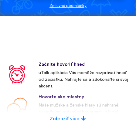
Zmluvné podmienky
Začnite hovoriť hneď
uTalk aplikácia Vás momôže rozprávať hneď
od začiatku. Nahrajte sa a zdokonaľte si svoj
akcent.
Hovorte ako miestny
Naše mužské a ženské hlasy sú nahrané
skutočnými rodenými hovorcami. Mnohí
konkurenti používajú umelé hlasy.
Zobraziť viac