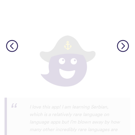
Although I only downloaded the app today,
I'm liking what I have seen, so far. I have
been playing around with it to try to learn
the format and how to navigate around
the app and have found it to be really user
friendly. When listening to the fluent
speakers' pronunciation, I really liked that
the phrase was spoken by both male and
female speakers, as I sometimes struggle