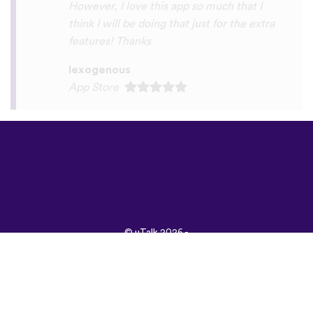
©
uTalk
2026 -
Vyrobené s láskou v
Londýne
Všeobecné obchodné
podmienky
|
Zásady
ochrany osobných
údajov
|
Podpora
|
Blog
|
Stiahnuť&nbsp;
Prehliadnite si túto
stránku v:
English
Français
Deutsch
(British)
Español
Italiano
Русский
Nederlands
Svenska
Norsk