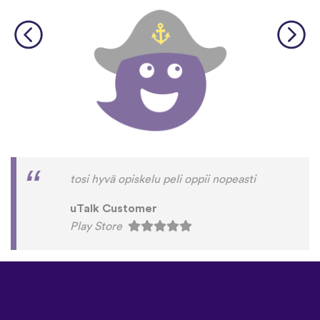
tosi hyvä opiskelu peli oppii nopeasti
uTalk Customer
Play Store