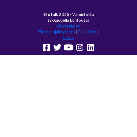
©
uTalk
2026 - Valmistettu
rakkaudella Lontoossa
Käyttöehdot
|
Tietosuojakäytäntö
|
Tuki
|
Blogi
|
Lataa
Selaa tätä sivustoa kielellä:
English
Français
Deutsch
(British)
Español
Italiano
Русский
Nederlands
Svenska
Norsk
Dansk
Suomi
Magyar
Ελληνικά
Türkçe
עברית
中文
日本語
Čeština
Slovenčina
Български
Polski
Română
فارسی
Bahasa
(ایران)
Indonesia