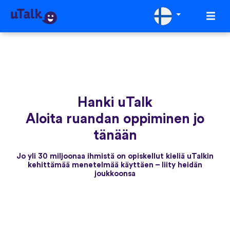
Hanki uTalk
Aloita ruandan oppiminen jo
tänään
Jo yli 30 miljoonaa ihmistä on opiskellut kieliä uTalkin
kehittämää menetelmää käyttäen – liity heidän
joukkoonsa