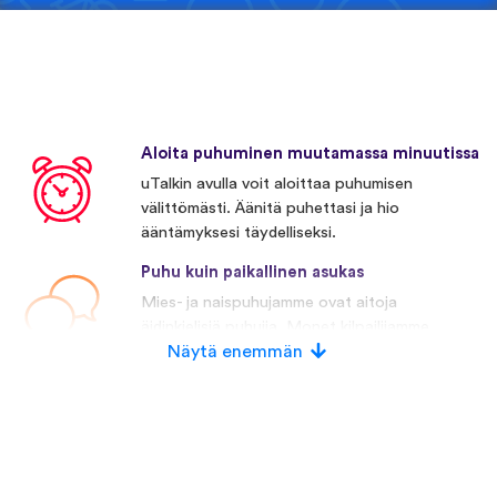
Aloita puhuminen muutamassa minuutissa
uTalkin avulla voit aloittaa puhumisen
välittömästi. Äänitä puhettasi ja hio
ääntämyksesi täydelliseksi.
Puhu kuin paikallinen asukas
Mies- ja naispuhujamme ovat aitoja
äidinkielisiä puhujia. Monet kilpailijamme
käyttävät keinotekoista puhetta.
Näytä enemmän