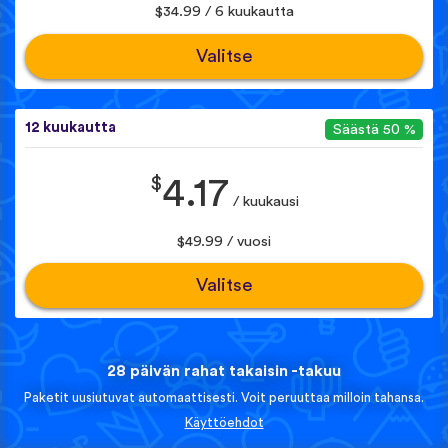
$34.99 / 6 kuukautta
Valitse
12 kuukautta
Säästä 50 %
$
4.17
/ kuukausi
$49.99 / vuosi
Valitse
28 päivän rahat takaisin -takuu
Paketit uusiutuvat automaattisesti. Voit peruuttaa milloin tahansa.
Käyttöehdot