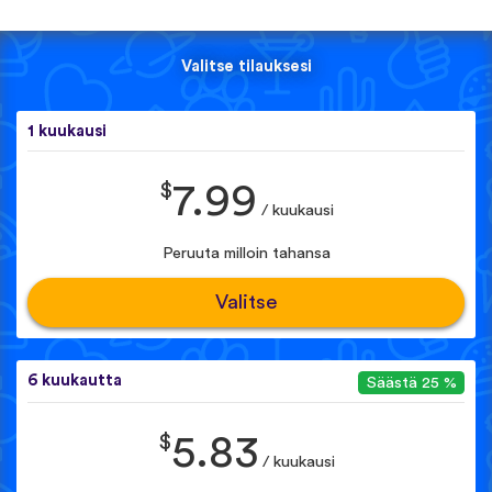
Valitse tilauksesi
1 kuukausi
$
7.99
/ kuukausi
Peruuta milloin tahansa
Valitse
6 kuukautta
Säästä 25 %
$
5.83
/ kuukausi