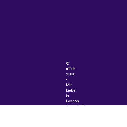
©
uTalk
2026
-
Mit
Liebe
in
London
hergestellt
Unsere
Allgemeinen Geschäftsbedingunge
|