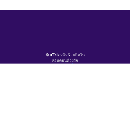
©
uTalk
2026 - ผลิตใน
ลอนดอนด้วยรัก
ข้อกำหนดและเงื่อนไข
|
นโยบายความเป็นส่วนตัว
|
ช่วยเหลือ
|
บล็อก
|
ดาวน์โหลด
ค้นหาเว็บนี้ใน:
English
Français
Deutsch
(British)
Español
Italiano
Русский
Nederlands
Svenska
Norsk
Dansk
Suomi
Magyar
Ελληνικά
Türkçe
עברית
中文
日本
Čeština