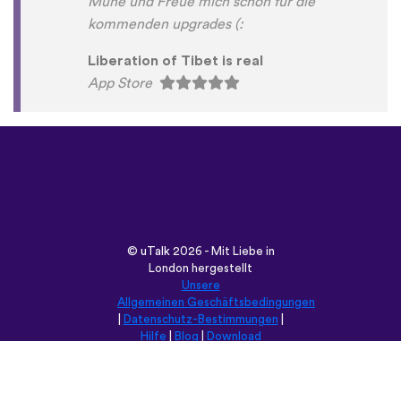
Mühe und Freue mich schon für die
kommenden upgrades (:
Liberation of Tibet is real
App Store
©
uTalk
2026 - Mit Liebe in
London hergestellt
Unsere
Allgemeinen Geschäftsbedingungen
|
Datenschutz-Bestimmungen
|
Hilfe
|
Blog
|
Download