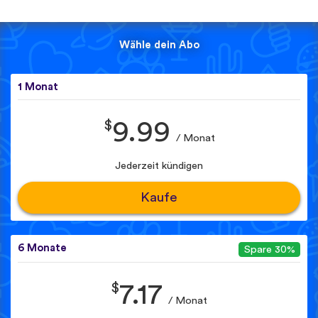
Wähle dein Abo
1 Monat
$
9.99
/ Monat
Jederzeit kündigen
Kaufe
6 Monate
Spare 30%
$
7.17
/ Monat