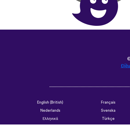
Điều
English (British)
Français
Nederlands
Svenska
Ελληνικά
Türkçe
Slovenčina
Български