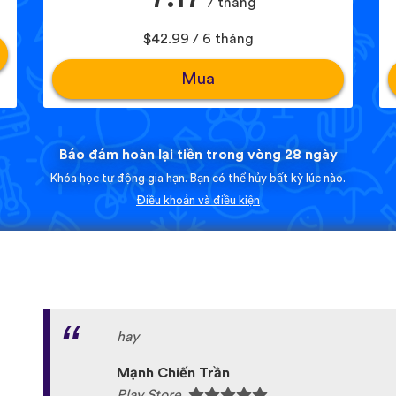
/ tháng
$42.99 / 6 tháng
Mua
Bảo đảm hoàn lại tiền trong vòng 28 ngày
Khóa học tự động gia hạn. Bạn có thể hủy bất kỳ lúc nào.
Điều khoản và điều kiện
hay
Mạnh Chiến Trần
Play Store