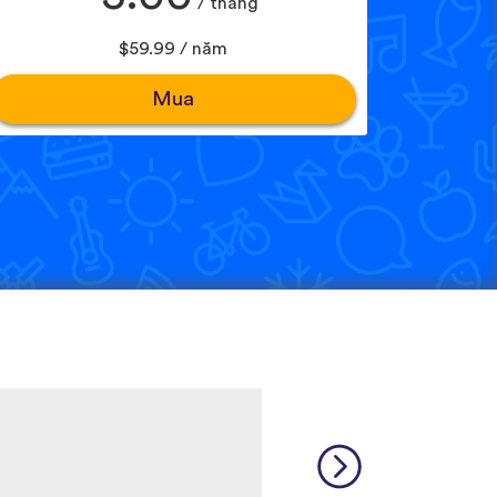
/ tháng
$59.99 / năm
Mua