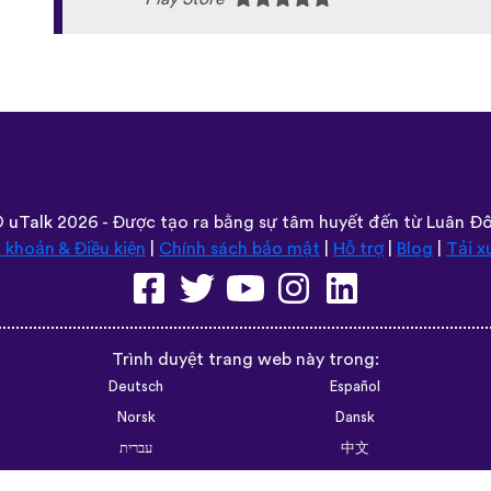
©
uTalk
2026 - Được tạo ra bằng sự tâm huyết đến từ Luân Đ
 khoản & Điều kiện
|
Chính sách bảo mật
|
Hỗ trợ
|
Blog
|
Tải x
Trình duyệt trang web này trong:
Deutsch
Español
Norsk
Dansk
עברית
中文
Polski
Română