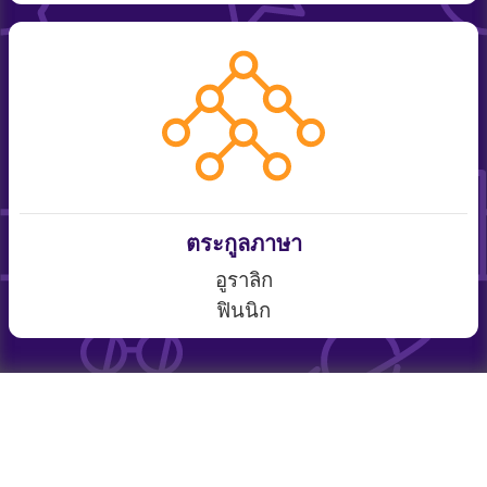
ตระกูลภาษา
อูราลิก
ฟินนิก