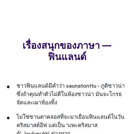
เรื่องสนุกของภาษา —
ฟินแลนด์
ชาวฟินแลนด์มีคำว่า saunatonttu - ภูติซาวน่า
ซึ่งถ้าคุณทำตัวไม่ดีในห้องซาวน่า มันจะโกรธ
จัดและเผาห้องทิ้ง
ไม่ใช่ซานตาคลอสที่จะมาเยือนฟินแลนด์ในวัน
คริสมาสต์อีฟ แต่เป็น 'แพะคริสมาส
ต์' Joulupukki ต่างหาก