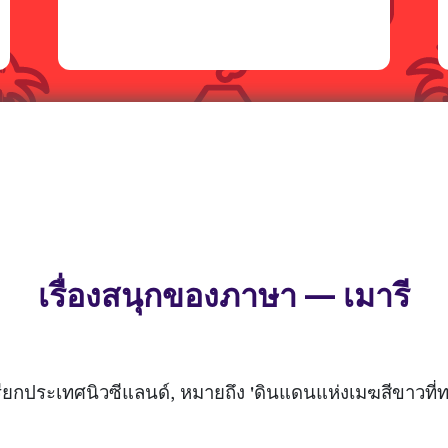
เรื่องสนุกของภาษา — เมารี
รียกประเทศนิวซีแลนด์, หมายถึง 'ดินแดนแห่งเมฆสีขาวที่