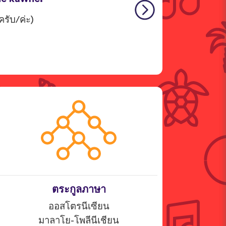
รับ/ค่ะ)
ตระกูลภาษา
ออสโตรนีเซียน
มาลาโย-โพลีนีเชียน