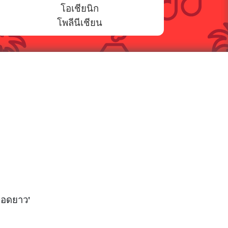
โอเชียนิก
โพลีนีเชียน
ทอดยาว'