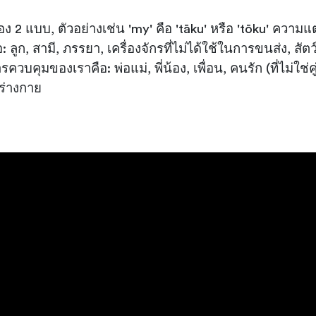
 2 แบบ, ตัวอย่างเช่น 'my' คือ 'tāku' หรือ 'tōku' ความแ
ูก, สามี, ภรรยา, เครื่องจักรที่ไม่ได้ใช้ในการขนส่ง, สัตว์
ควบคุมของเราคือ: พ่อแม่, พี่น้อง, เพื่อน, คนรัก (ที่ไม่ใช่คู
งร่างกาย