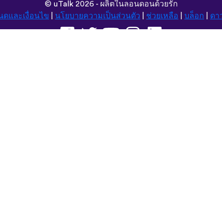
©
uTalk
2026 - ผลิตในลอนดอนด้วยรัก
นดและเงื่อนไข
|
นโยบายความเป็นส่วนตัว
|
ช่วยเหลือ
|
บล็อก
|
ดา
ค้นหาเว็บนี้ใน:
Deutsch
Español
Norsk
Dansk
עברית
中文
Polski
Română
한국어
Português do Brasil
Монгол
Azərbaycan dili