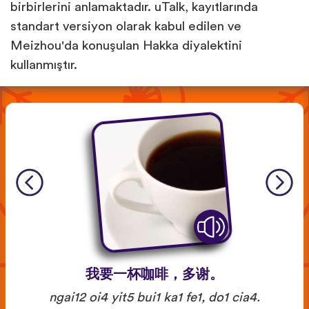
birbirlerini anlamaktadır. uTalk, kayıtlarında
standart versiyon olarak kabul edilen ve
Meizhou'da konuşulan Hakka diyalektini
kullanmıştır.
我要一杯咖啡，多谢。
ngai12 oi4 yit5 bui1 ka1 fe1, do1 cia4.