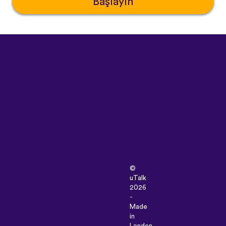
Başlayın
©
uTalk
2026
-
Made
in