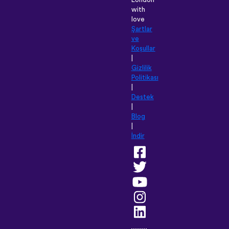
London
with
love
Şartlar
ve
Koşullar
|
Gizlilik
Politikası
|
Destek
|
Blog
|
İndir