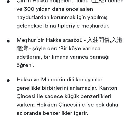
Çin'in Hakka bölgeleri, 'tulou' (土楼) denen
ve 300 yıldan daha önce aslen
haydutlardan korunmak için yapılmış
geleneksel bina tipleriyle meşhurdur.
Meşhur bir Hakka atasözü - 入莊問俗,入港
隨灣 - şöyle der: 'Bir köye varınca
adetlerini, bir limana varınca barınağı
öğren'.
Hakka ve Mandarin dili konuşanlar
genellikle birbirlerini anlamazlar. Kanton
Çincesi ile sadece küçük benzerlikleri
varken; Hokkien Çincesi ile ise çok daha
az oranda benzerlikler içerir.