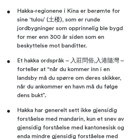
Hakka-regionene i Kina er berømte for
sine ‘tulou’ (土楼), som er runde
jordbygninger som opprinnelig ble bygd
for mer enn 300 år siden som en
beskyttelse mot banditter.
Et hakka ordspråk – 入莊問俗,入港隨灣 –
forteller at “når du kommer inn i en
landsby må du spørre om deres skikker,
når du ankommer en havn må du følge
dens bukt”.
Hakka har generelt sett ikke gjensidig
forståelse med mandarin, kun et snev av
gjensidig forståelse med kantonesisk og
enda mindre gjensidig forståelse med