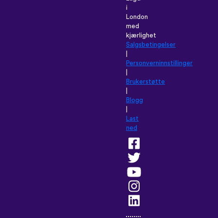
i
London
med
kjærlighet
Salgsbetingelser
|
Personverninnstillinger
|
Brukerstøtte
|
Blogg
|
Last
ned