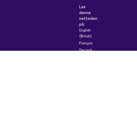
Les
denne
nettsiden
på:
English
(British)
Français
Deutsch
Español
Italiano
Русский
Nederlands
Svenska
Norsk
Dansk
Suomi
Magyar
Ελληνικά
Türkçe
עברית