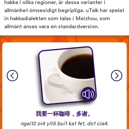
hakka i olika regioner, är dessa varianter i
allmänhet ömsesidigt begripliga. uTalk har spelat
in hakkadialekten som talas i Meizhou, som
allmänt anses vara en standardversion.
我要一杯咖啡，多谢。
ngai12 oi4 yit5 bui1 ka1 fe1, do1 cia4.