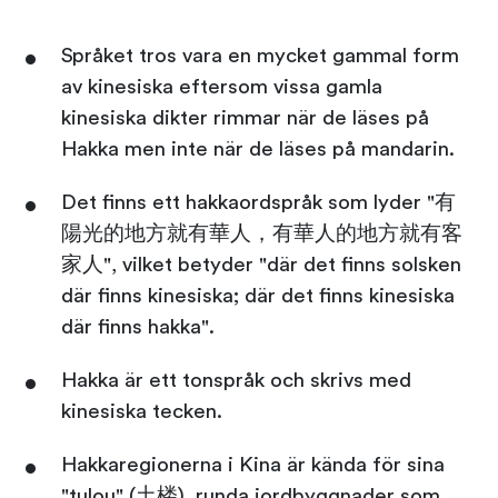
Språket tros vara en mycket gammal form
av kinesiska eftersom vissa gamla
kinesiska dikter rimmar när de läses på
Hakka men inte när de läses på mandarin.
Det finns ett hakkaordspråk som lyder "有
陽光的地方就有華人，有華人的地方就有客
家人", vilket betyder "där det finns solsken
där finns kinesiska; där det finns kinesiska
där finns hakka".
Hakka är ett tonspråk och skrivs med
kinesiska tecken.
Hakkaregionerna i Kina är kända för sina
"tulou" (土楼), runda jordbyggnader som