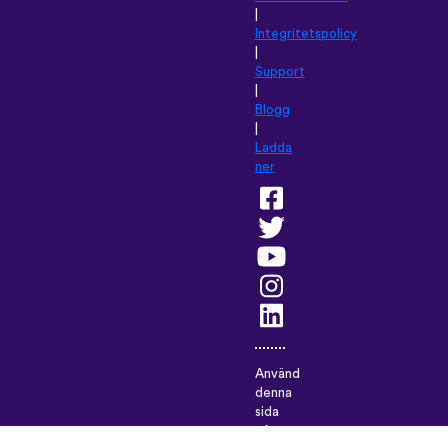
|
Integritetspolicy
|
Support
|
Blogg
|
Ladda
ner
Använd
denna
sida
på: