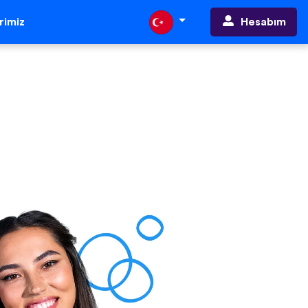
Hesabım
erimiz