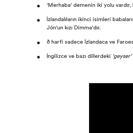
'Merhaba' demenin iki yolu vardır, 
İzlandalıların ikinci isimleri babal
Jón'un kızı Dimma'dır.
ð harfi sadece İzlandaca ve Faroese 
İngilizce ve bazı dillerdeki
'geyser'