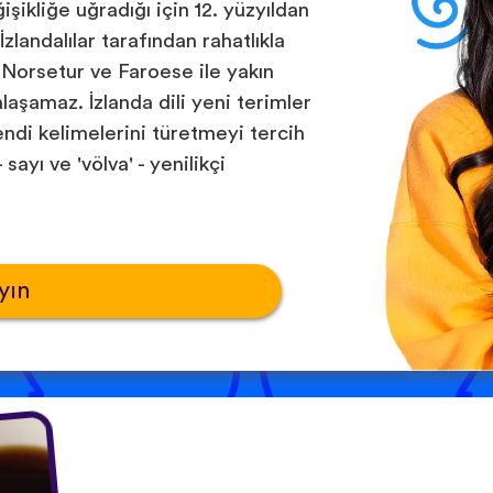
işikliğe uğradığı için 12. yüzyıldan
zlandalılar tarafından rahatlıkla
i Norsetur ve Faroese ile yakın
anlaşamaz. İzlanda dili yeni terimler
endi kelimelerini türetmeyi tercih
sayı ve 'völva' - yenilikçi
yın