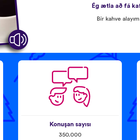
Ég ætla að fá kaf
Bir kahve alayım
Konuşan sayısı
350.000