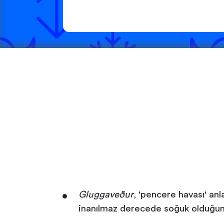
Gluggaveður
, 'pencere havası' anl
inanılmaz derecede soğuk olduğunu,