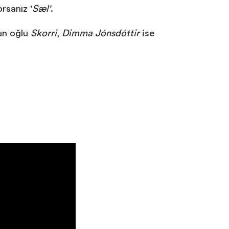
rsanız '
Sæl'
.
un oğlu
Skorri
,
Dimma Jónsdóttir
ise