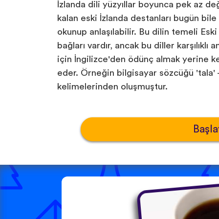
İzlanda dili yüzyıllar boyunca pek az değ
kalan eski İzlanda destanları bugün bile İ
okunup anlaşılabilir. Bu dilin temeli Esk
bağları vardır, ancak bu diller karşılıklı 
için İngilizce'den ödünç almak yerine k
eder. Örneğin bilgisayar sözcüğü 'tala' - 
kelimelerinden oluşmuştur.
Başla