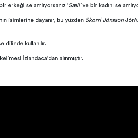
bir erkeği selamlıyorsanız '
Sæll'
ve bir kadını selamlıyo
arının isimlerine dayanır, bu yüzden
Skorri Jónsson
Jón'
dilinde kullanılır.
kelimesi İzlandaca'dan alınmıştır.