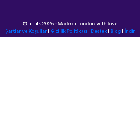
©
uTalk
2026 - Made in London with love
Şartlar ve Koşullar
|
Gizlilik Politikası
|
Destek
|
Blog
|
İndir
Bu siteyi aşağıdaki dillere çevirebilirsiniz:
Deutsch
Español
Norsk
Dansk
עברית
中文
Polski
Română
한국어
Português do Brasil
Монгол
Azərbaycan dili