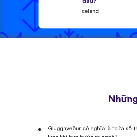
đâu?
Iceland
Những 
Gluggaveður có nghĩa là "cửa sổ thờ