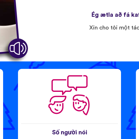
Ég ætla að fá kaf
Xin cho tôi một tá
Số người nói