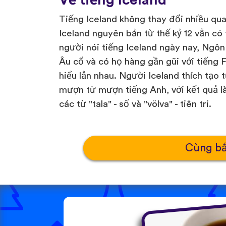
Về tiếng Iceland
Tiếng Iceland không thay đổi nhiều qua 
Iceland nguyên bản từ thế kỷ 12 vẫn c
người nói tiếng Iceland ngày nay, Ngô
Âu cổ và có họ hàng gần gũi với tiếng 
hiểu lẫn nhau. Người Iceland thích tạo 
mượn từ mượn tiếng Anh, với kết quả là 
các từ "tala" - số và "völva" - tiên tri.
Cùng bắ