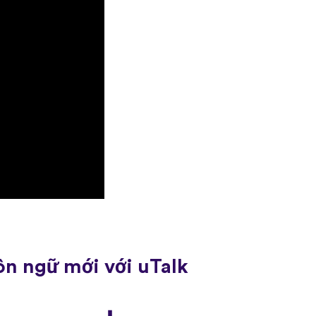
ôn ngữ mới với uTalk