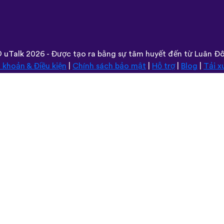
©
uTalk
2026 - Được tạo ra bằng sự tâm huyết đến từ Luân Đ
 khoản & Điều kiện
|
Chính sách bảo mật
|
Hỗ trợ
|
Blog
|
Tải x
Trình duyệt trang web này trong:
Deutsch
Español
Norsk
Dansk
עברית
中文
Polski
Română
한국어
Português do Brasil
Монгол
Azərbaycan dili