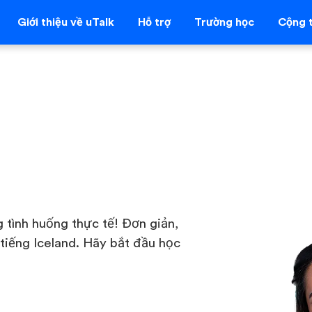
Giới thiệu về uTalk
Hỗ trợ
Trường học
Cộng t
 tình huống thực tế! Đơn giản,
 tiếng Iceland. Hãy bắt đầu học