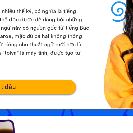
nhiều thế kỷ, có nghĩa là tiếng
ó thể đọc được dễ dàng bởi những
n ngữ này có nguồn gốc từ tiếng Bắc
Faroe, mặc dù cả hai không thông
từ riêng cho thuật ngữ mới hơn là
"tölva" là máy tính, được tạo từ
t đầu