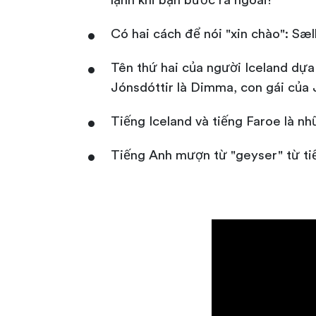
lạnh khi bạn bước ra ngoài!
Có hai cách để nói "xin chào": Sæ
Tên thứ hai của người Iceland dựa 
Jónsdóttir là Dimma, con gái của 
Tiếng Iceland và tiếng Faroe là n
Tiếng Anh mượn từ "geyser" từ tiế