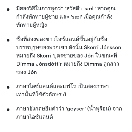
มีสองวิธีในการพูดว่า 'สวัสดี': 'sæll' หากคุณ
กำลังทักทายผู้ชาย และ 'sæl' เมื่อคุณกำลัง
ทักทายผู้หญิง
ชื่อที่สองของชาวไอซ์แลนด์ขึ้นอยู่กับชื่อ
บรรพบุรุษของพวกเขา ดังนั้น Skorri Jónsson
หมายถึง Skorri บุตรชายของ Jón ในขณะที่
Dimma Jónsdóttir หมายถึง Dimma ลูกสาว
ของ Jón
ภาษาไอซ์แลนด์และแฟโร เป็นสองภาษา
เท่านั้นที่ใช้ตัวอักษร ð
ภาษาอังกฤษยืมคำว่า 'geyser' (น้ำพุร้อน) จาก
ภาษาไอซ์แลนด์