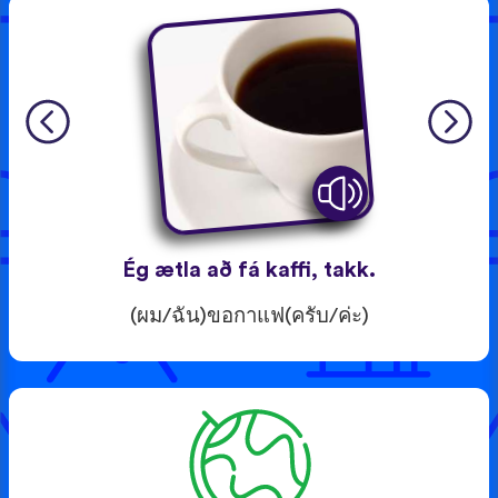
Ég ætla að fá kaffi, takk.
(ผม/ฉัน)ขอกาแฟ(ครับ/ค่ะ)