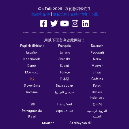
©
uTalk
2026 - 在伦敦因爱而生
条款和条件
|
隐私策略
|
支持
|
博客
|
下载
用以下语言浏览此网站：
English (British)
Français
Deutsch
Español
Italiano
Русский
Nederlands
Svenska
Norsk
Dansk
Suomi
Magyar
Ελληνικά
Türkçe
עברית
中文
日本語
Čeština
Slovenčina
Български
Polski
Română
فارسی (ایران)
Bahasa
Indonesia
ไทย
Tiếng Việt
한국어
Português do
Українська
العربية الرسمية
Brasil
الحديثة
Монгол
Azərbaycan dili