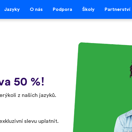
Jazyky
O nás
Podpora
Školy
Partnerství
va 50 %!
erýkoli z našich jazyků.
xkluzivní slevu uplatnit.