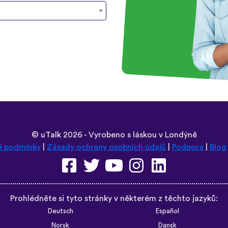
©
uTalk
2026 - Vyrobeno s láskou v Londýně
é podmínky
|
Zásady ochrany osobních údajů
|
Podpora
|
Blog
Prohlédněte si tyto stránky v některém z těchto jazyků:
Deutsch
Español
Norsk
Dansk