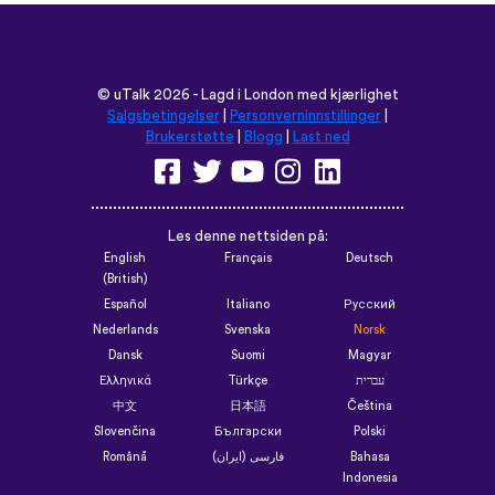
©
uTalk
2026 - Lagd i London med kjærlighet
Salgsbetingelser
|
Personverninnstillinger
|
Brukerstøtte
|
Blogg
|
Last ned
Les denne nettsiden på:
English
Français
Deutsch
(British)
Español
Italiano
Русский
Nederlands
Svenska
Norsk
Dansk
Suomi
Magyar
Ελληνικά
Türkçe
עברית
中文
日本語
Čeština
Slovenčina
Български
Polski
Română
فارسی (ایران)
Bahasa
Indonesia