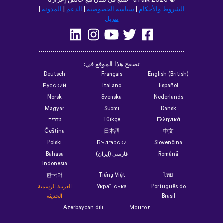
©
2026 - صنع في لندن مع خالص إعزازنا
uTalk
الشروط والأحكام
|
سياسة الخصوصية
|
الدعم
|
المدونة
|
تنزيل
تصفح هذا الموقع في:
Deutsch
Français
English (British)
Русский
Italiano
Español
Norsk
Svenska
Nederlands
Magyar
Suomi
Dansk
Ελληνικά
Türkçe
עברית
Čeština
日本語
中文
Polski
Български
Slovenčina
Română
فارسی (ایران)
Bahasa
Indonesia
한국어
Tiếng Việt
ไทย
Português do
Українська
العربية الرسمية
Brasil
الحديثة
Azərbaycan dili
Монгол