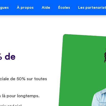
ngues
À propos
Aide
Écoles
Les partenaria
% de
ciale de 50% sur toutes
s là pour longtemps.