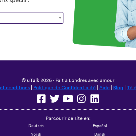
rix spécial.
©
uTalk
2026 - Fait à Londres avec amour
et conditions
|
Politique de Confidentialité
|
Aide
|
Blog
|
Tél
Parcourir ce site en:
Deutsch
Español
Norsk
Dansk