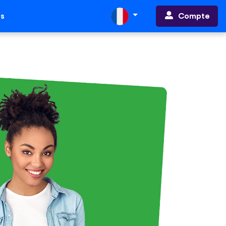
Compte
ts