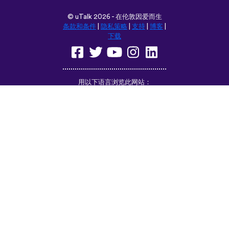
©
uTalk
2026 - 在伦敦因爱而生
条款和条件
|
隐私策略
|
支持
|
博客
|
下载
用以下语言浏览此网站：
English
Français
Deutsch
(British)
Español
Italiano
Русский
Nederlands
Svenska
Norsk
Dansk
Suomi
Magyar
Ελληνικά
Türkçe
עברית
中文
日本語
Čeština
Slovenčina
Български
Polski
Română
فارسی
Bahasa
(ایران)
Indonesia
ไทย
Tiếng
한국어
Việt
Português
Українська
العربية