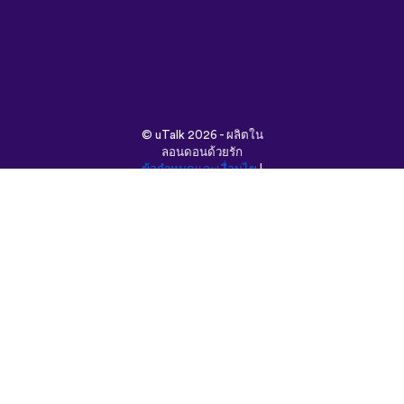
©
uTalk
2026 - ผลิตใน
ลอนดอนด้วยรัก
ข้อกำหนดและเงื่อนไข
|
นโยบายความเป็นส่วนตัว
|
ช่วยเหลือ
|
บล็อก
|
ดาวน์โหลด
ค้นหาเว็บนี้ใน:
English
Français
Deutsch
(British)
Español
Italiano
Русский
Nederlands
Svenska
Norsk
Dansk
Suomi
Magyar
Ελληνικά
Türkçe
עברית
中文
日本語
Čeština
Slovenčina
Български
Polski
Română
فارسی
Bahasa