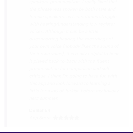
you x10000000 ! And your games are very
interactive, fun and the vocabulary words
that you suggest offer a great virtual
immersion / introduction to the language
:) perfect for beginners!!! Ps: Are you
planing to add Ewe , Fon and Akan in the
future?
😍
😍
😍
they are the official
languages of Benin, Togo and Ghana :D
Thanks
🙏
😊
Sunshiiiine_004
App Store