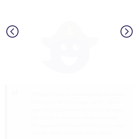
I’m SOOOOO grateful, you are literally
the only app who has SO MANY African
languages !!!!! I recently took a DNA test
and I really want to reconnect with my
African roots and it’s so hard to find
African languages other than Swahili on
the internet and the resources aren’t
easily accessible… the fact that you have
So many languages makes me so happy
because of you, I’ll be able to learn
Lingala, Yoruba , Zulu , Xhosa !!! Thank